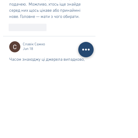
подачею.  Можливо, хтось іще знайде 
серед них щось цікаве або принаймні 
нове. Головне — мати з чого обирати. 
Like
Reply
Славік Сажко
Jun 18
Часом знаходжу ці джерела випадково, 
іноді хтось скине в чат, іноді сам зберігаю 
“на потім”. Частину переглядаю рідко, 
частину — коли шукаю щось локальне 
чи нестандартне.    Вони різні: новини, 
огляди, думки, регіональні стрічки. Я не 
беру все за правду — скоріше, для 
порівняння та пошуку контрасту між 
подачею.  Можливо, хтось іще знайде 
серед них щось цікаве або принаймні 
нове. Головне — мати з чого обирати.  
М
к
х
5
г
нк
w69
п
53
mp
кг
чг
ч
d23
46
н
чн
47
чо
у
tmp3
жт
41
ж
кр
сд
54
s7
vb
s4
nw
e19
b4