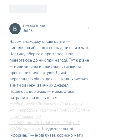
Like
Reply
Віталій Шпак
Jul 16
Часом знаходжу цікаві сайти — 
випадково або коли хтось ділиться в чаті. 
Частину зберігаю про запас, іноді 
повертаюсь до них при нагоді. Тут є різне 
— новини, блоги, локальні стрічки чи 
просто незвичні штуки. Деякі 
переглядаю рідко, деякі — коли хочеться 
вийти за межі звичних джерел.  
Поділюсь добіркою — може, хтось 
натрапить на щось нове:  
М
к
х
5
г
нк
w69
п
53
mp
кг
чг
ч
d23
46
н
чн
чо
у
жт
41
ж
кр
сд
54
s7
vb
s4
nw
e19
b4
k55
34
52
пп
кн
с
о
вн
43
вж
мг
r19
r24
36
33
вл
кв
n7
c123
a01
h15
t21
2x5
cb1
т
35
38
пд
пс
км
ол
  Щодо загальної 
інформації — іноді буває корисно мати 