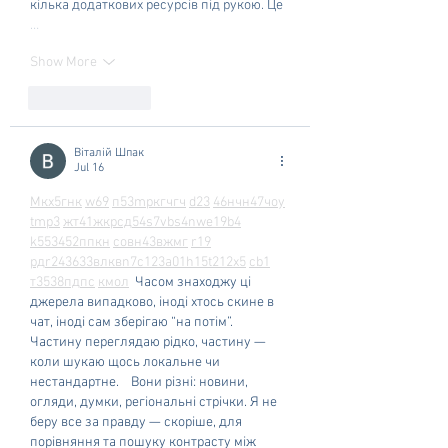
кілька додаткових ресурсів під рукою. Це 
…
Show More
Like
Reply
Віталій Шпак
Jul 16
М
к
х
5
г
нк
w69
п
53
mp
кг
чг
ч
d23
46
н
чн
47
чо
у
tmp3
жт
41
ж
кр
сд
54
s7
vb
s4
nw
e19
b4
k55
34
52
пп
кн
с
о
вн
43
вж
мг
r19
рд
r24
36
33
вл
кв
n7
c123
a01
h15
t21
2x5
cb1
т
35
38
пд
пс
км
ол
  Часом знаходжу ці 
джерела випадково, іноді хтось скине в 
чат, іноді сам зберігаю “на потім”. 
Частину переглядаю рідко, частину — 
коли шукаю щось локальне чи 
нестандартне.    Вони різні: новини, 
огляди, думки, регіональні стрічки. Я не 
беру все за правду — скоріше, для 
порівняння та пошуку контрасту між 