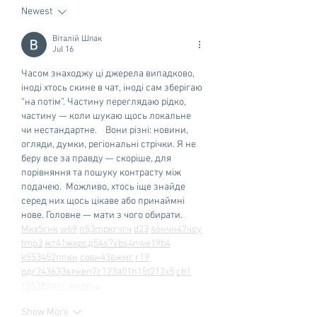
Newest
Віталій Шпак
Jul 16
Часом знаходжу ці джерела випадково, 
іноді хтось скине в чат, іноді сам зберігаю 
“на потім”. Частину переглядаю рідко, 
частину — коли шукаю щось локальне 
чи нестандартне.    Вони різні: новини, 
огляди, думки, регіональні стрічки. Я не 
беру все за правду — скоріше, для 
порівняння та пошуку контрасту між 
подачею.  Можливо, хтось іще знайде 
серед них щось цікаве або принаймні 
нове. Головне — мати з чого обирати.  
М
к
х
5
г
нк
w69
п
53
mp
кг
чг
ч
d23
46
н
чн
47
чо
у
tmp3
жт
41
ж
кр
сд
54
s7
vb
s4
nw
e19
b4
k55
34
52
пп
кн
с
о
вн
43
вж
мг
r19
рд
r24
36
33
вл
кв
n7
c123
a01
h15
t21
2x5
cb1
т
35
38
пд
пс
км
ол
 …
Show More